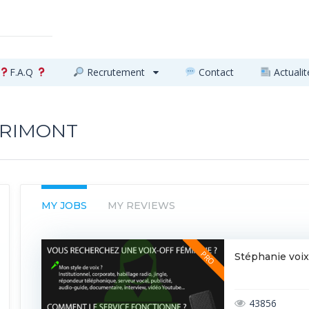
F.A.Q
Recrutement
Contact
Actualit
GRIMONT
MY JOBS
MY REVIEWS
Stéphanie voix 
43856