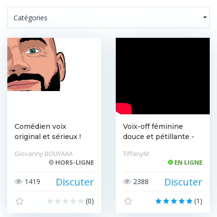
Catégories
Comédien voix
Voix-off féminine
original et sérieux !
douce et pétillante -
Collaborons :) ...
habillage/co...
Giovanny BOUYAAA
TiffanyM
HORS-LIGNE
EN LIGNE
Discuter
Discuter
1419
2388
(0)
(1)