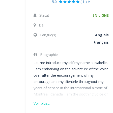
5.0
( 1 )
Statut
EN LIGNE
De
Langue(s)
Anglais
Français
Biographie
Let me introduce myself my name is Isabelle,
I am embarking on the adventure of the voice
over after the encouragement of my
entourage and my clientele throughout my
years of service in the international airport of
Montreal, Canada. I am the soothing voice of
your announcements that accompanies you
Voir plus...
to the lounges, to boarding, on board the