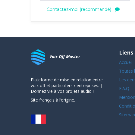
plane and thank you for sharing the
experience with me
Contactez-moi (recommandé)
Liens
Voix Off Master
Accueil
Toutes l
Plateforme de mise en relation entre
Les der
voix off et particuliers / entreprises. |
F.A.Q
Donnez vie à vos projets audio !
Mention
Site français à l’origine.
Conditio
Sitemap