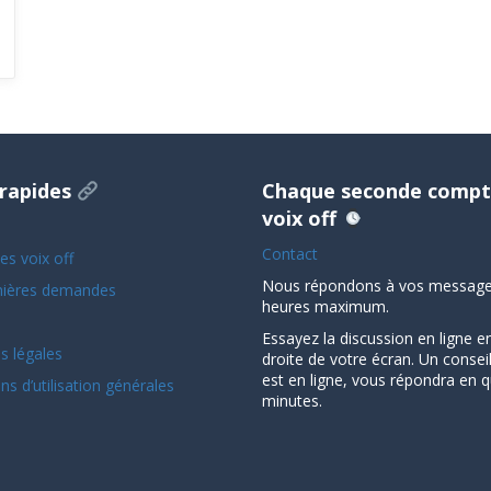
 rapides
Chaque seconde compt
voix off
Contact
es voix off
Nous répondons à vos message
nières demandes
heures maximum.
Essayez la discussion en ligne e
s légales
droite de votre écran. Un conseille
est en ligne, vous répondra en 
ns d’utilisation générales
minutes.