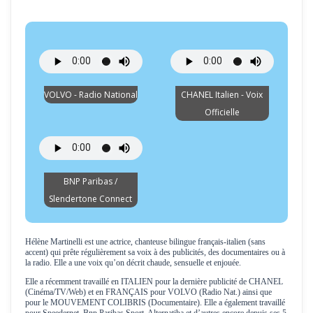
VOLVO - Radio National
CHANEL Italien - Voix
Officielle
BNP Paribas /
Slendertone Connect
Hélène Martinelli est une actrice, chanteuse bilingue français-italien (sans
accent) qui prête régulièrement sa voix à des publicités, des documentaires ou à
la radio. Elle a une voix qu’on décrit chaude, sensuelle et enjouée.
Elle a récemment travaillé en ITALIEN pour la dernière publicité de CHANEL
(Cinéma/TV/Web) et en FRANÇAIS pour VOLVO (Radio Nat.) ainsi que
pour le MOUVEMENT COLIBRIS (Documentaire). Elle a également travaillé
pour Speedernet, Bnp Paribas Sport, Alternatiba et d’autres encore depuis ses 5