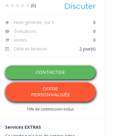
Discuter
(0)
Note générale, sur 5 :
0
Évaluations
0
Ventes
0
Délai de livraison
2 jour(s)
CONTACTER
OFFRE
PERSONNALISÉE
10% de commission inclus
Services EXTRAS
Ce vendeur n'a pas de service extra.